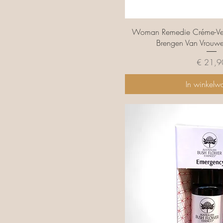
Snel overzi
Woman Remedie Créme-Vers
Brengen Van Vrouwel
Prijs
€ 21,9
In winkelw