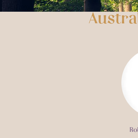
Austra
Ro