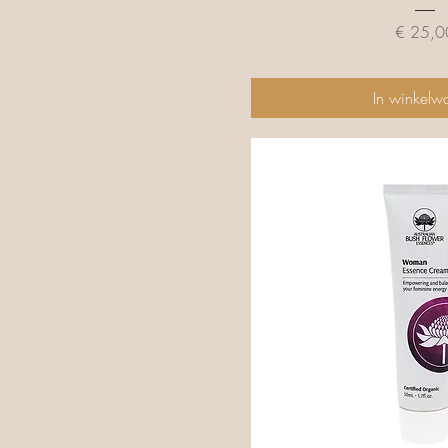
Prijs
€ 25,0
In winkelw