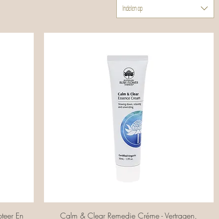
Indelen op
Snel overzicht
teer En
Calm & Clear Remedie Créme - Vertragen,