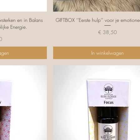
cht
Snel overzicht
terken en in Balans
GIFTBOX ‘’Eerste hulp’’ voor je emotione
ijke Energie.
Prijs
€ 38,50
0
agen
In winkelwagen