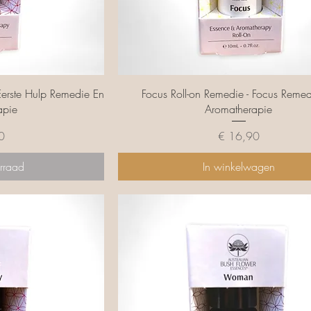
cht
Snel overzicht
Eerste Hulp Remedie En
Focus Roll-on Remedie - Focus Reme
apie
Aromatherapie
Prijs
0
€ 16,90
rraad
In winkelwagen