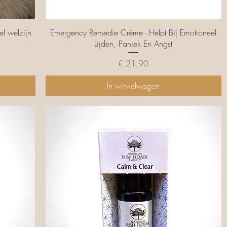
Snel overzicht
el welzijn
Emergency Remedie Créme - Helpt Bij Emotioneel
Lijden, Paniek En Angst
Prijs
€ 21,90
In winkelwagen