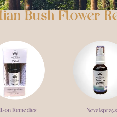
lian Bush Flower R
ll-on Remedies
Nevelsprays