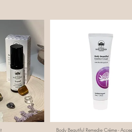
cht
Snel overzicht
t
Body Beautiful Remedie Créme - Accep