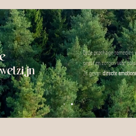
e
Deze prachtige remedies 
geest en zorgen voor bala
welzijn
Ze geven
directe emotion