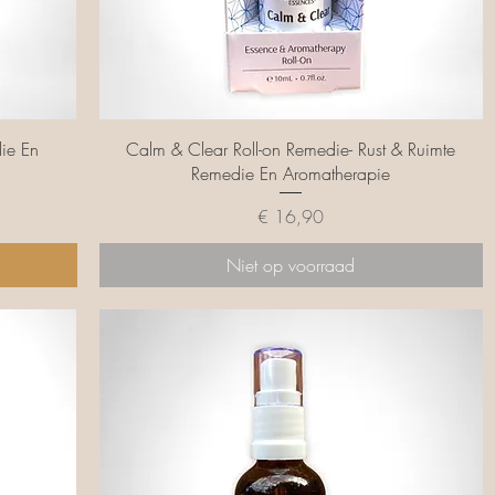
Snel overzicht
die En
Calm & Clear Roll-on Remedie- Rust & Ruimte
Remedie En Aromatherapie
Prijs
€ 16,90
Niet op voorraad