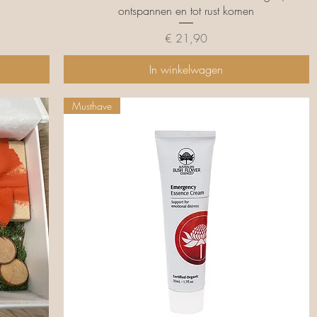
ontspannen en tot rust komen
Prijs
€ 21,90
In winkelwagen
Musthave