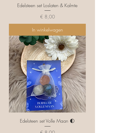
Edelsteen set Loslaten & Kalmte
Prijs
€ 8,00
In winkelwagen
Edelsteen set Volle Maan 🌓
Prijs
€ 8,00