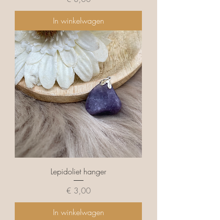
In winkelwagen
Lepidoliet hanger
Prijs
€ 3,00
In winkelwagen