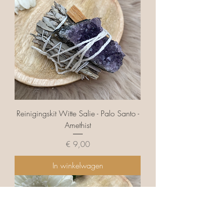
Reinigingskit Witte Salie - Palo Santo -
Amethist
Prijs
€ 9,00
In winkelwagen