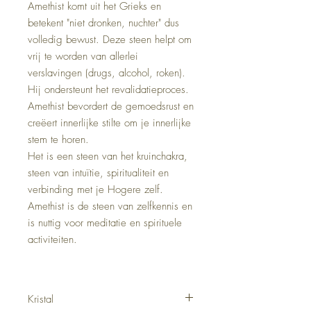
Amethist komt uit het Grieks en
betekent "niet dronken, nuchter" dus
volledig bewust. Deze steen helpt om
vrij te worden van allerlei
verslavingen (drugs, alcohol, roken).
Hij ondersteunt het revalidatieproces.
Amethist bevordert de gemoedsrust en
creëert innerlijke stilte om je innerlijke
stem te horen.
Het is een steen van het kruinchakra,
steen van intuïtie, spiritualiteit en
verbinding met je Hogere zelf.
Amethist is de steen van zelfkennis en
is nuttig voor meditatie en spirituele
activiteiten.
Kristal