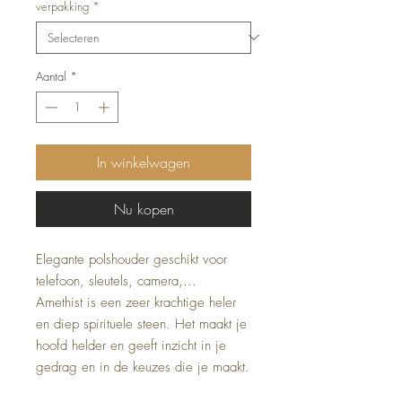
verpakking
*
Aantal
*
In winkelwagen
Nu kopen
Elegante polshouder geschikt voor
telefoon, sleutels, camera,...
Amethist is een zeer krachtige heler
en diep spirituele steen. Het maakt je
hoofd helder en geeft inzicht in je
gedrag en in de keuzes die je maakt.