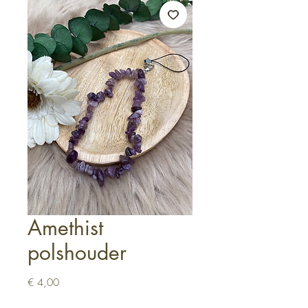
Amethist
polshouder
Prijs
€ 4,00