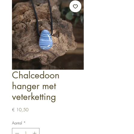
Chalcedoon
hanger met
veterketting
Prijs
€ 10,50
Aantal
*