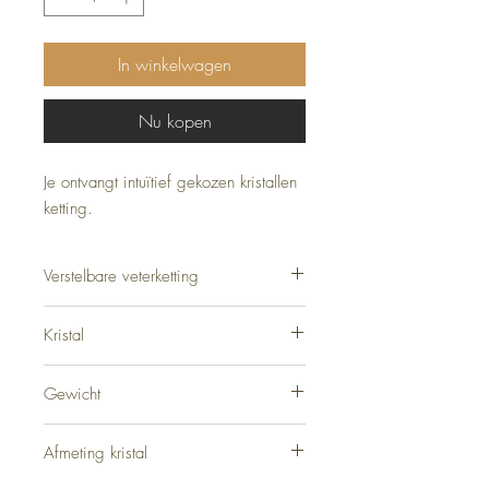
In winkelwagen
Nu kopen
Je ontvangt intuïtief gekozen kristallen
ketting.
Verstelbare veterketting
ongeveer 40 cm
Kristal
Chalcedoon
Gewicht
11 gram
Afmeting kristal