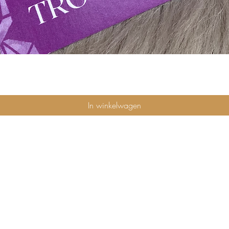
Snel overzicht
In winkelwagen
privacybeleid
algemene voorwaarden
verzending en retours