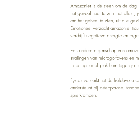
Amazoniet is dé steen om de dag m
het gevoel heel te zijn met alles , 
om het geheel te zien, uit alle gez
Emotioneel verzacht amazoniet tra
verdrijft negatieve energie en erge
Een andere eigenschap van amazoni
stralingen van microgolfovens en m
je computer of plak hem tegen je m
Fysiek versterkt het de liefdevolle
ondersteunt bij osteoporose, tandbe
spierkrampen.