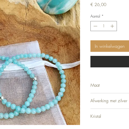
Prijs
€ 26,00
Aantal
*
In winkelwagen
Maat
18cm
Afwerking met zilver 
Zilver Sterling 925
Kristal
Amazoniet 4mm