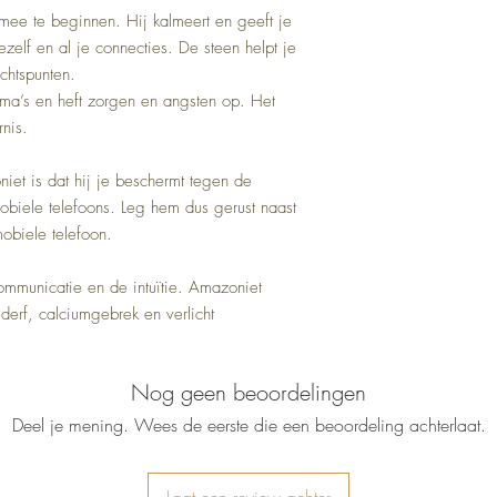
ee te beginnen. Hij kalmeert en geeft je
jezelf en al je connecties. De steen helpt je
ichtspunten.
uma’s en heft zorgen en angsten op. Het
rnis.
et is dat hij je beschermt tegen de
obiele telefoons. Leg hem dus gerust naast
obiele telefoon.
 communicatie en de intuïtie. Amazoniet
derf, calciumgebrek en verlicht
Nog geen beoordelingen
Deel je mening. Wees de eerste die een beoordeling achterlaat.
Laat een review achter