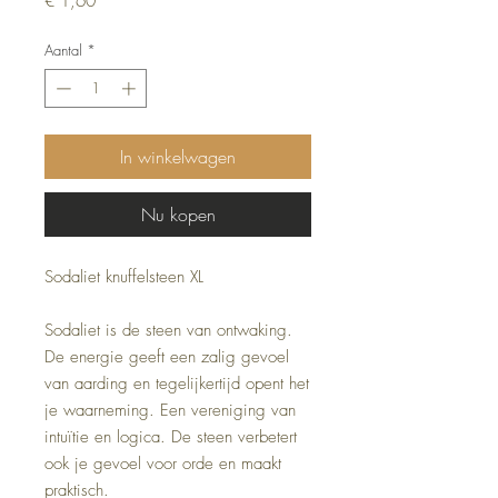
€ 1,60
Aantal
*
In winkelwagen
Nu kopen
Sodaliet knuffelsteen XL
Sodaliet is de steen van ontwaking.
De energie geeft een zalig gevoel
van aarding en tegelijkertijd opent het
je waarneming. Een vereniging van
intuïtie en logica. De steen verbetert
ook je gevoel voor orde en maakt
praktisch.