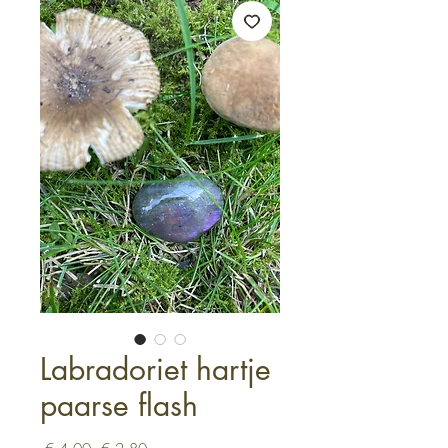
Labradoriet hartje
paarse flash
Normale
Verkoopprijs