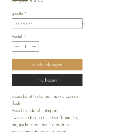
 € 4,00 
€ 2,80
prijs
grootte
*
Aantal
*
In winkelwagen
Nu kopen
Labradoriet hartje met mooie paarse
flash!
Verschillende afmetingen
𝙻𝚊𝚋𝚛𝚊𝚍𝚘𝚛𝚒𝚎𝚝, deze kleurrijke,
magische steen heeft een sterke
beschermende werking tegen