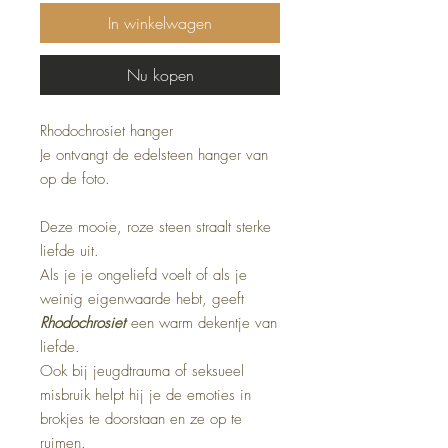
In winkelwagen
Nu kopen
Rhodochrosiet hanger
Je ontvangt de edelsteen hanger van
op de foto.
Deze mooie, roze steen straalt
sterke
liefde uit.
Als je je ongeliefd voelt of als je
weinig eigenwaarde hebt, geeft
Rhodochrosiet
een warm dekentje van
liefde.
Ook bij jeugdtrauma of seksueel
misbruik helpt hij je de emoties in
brokjes te doorstaan en ze op te
ruimen.