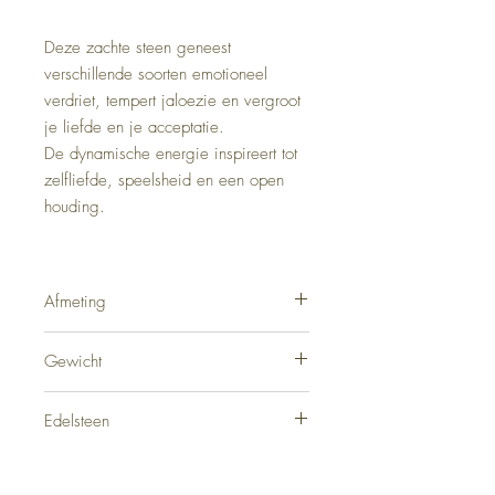
Deze zachte steen geneest
verschillende soorten emotioneel
verdriet, tempert jaloezie en vergroot
je liefde en je acceptatie.
De dynamische energie inspireert tot
zelfliefde, speelsheid en een open
houding.
Afmeting
2 cm
Gewicht
5 gram
Edelsteen
Rhodochrosiet