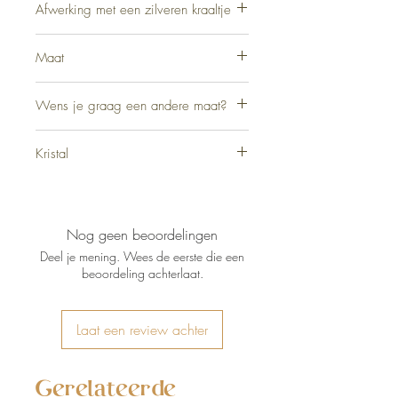
Afwerking met een zilveren kraaltje
Silver Sterling 925
Maat
18cm
Wens je graag een andere maat?
Ik maak je kristallen armbandje op maat.
Kristal
Stuur bij je bestelling je polsmaat mee door
.
Rozekwarts 4mm
Nog geen beoordelingen
Deel je mening. Wees de eerste die een
beoordeling achterlaat.
Laat een review achter
Gerelateerde