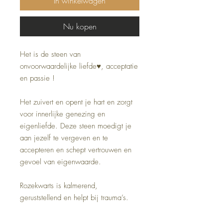
In winkelwagen
Nu kopen
Het is de steen van
onvoorwaardelijke liefde♥️, acceptatie
en passie !
Het zuivert en opent je hart en zorgt
voor innerlijke genezing en
eigenliefde. Deze steen moedigt je
aan jezelf te vergeven en te
accepteren en schept vertrouwen en
gevoel van eigenwaarde.
Rozekwarts is kalmerend,
geruststellend en helpt bij trauma’s.