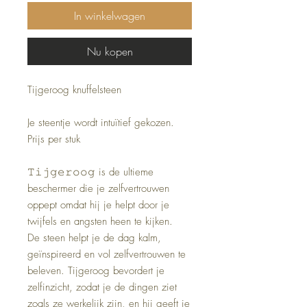
In winkelwagen
Nu kopen
Tijgeroog knuffelsteen
Je steentje wordt intuïtief gekozen.
Prijs per stuk
𝚃𝚒𝚓𝚐𝚎𝚛𝚘𝚘𝚐 is de ultieme
beschermer die je zelfvertrouwen
oppept omdat hij je helpt door je
twijfels en angsten heen te kijken.
De steen helpt je de dag kalm,
geïnspireerd en vol zelfvertrouwen te
beleven. Tijgeroog bevordert je
zelfinzicht, zodat je de dingen ziet
zoals ze werkelijk zijn, en hij geeft je