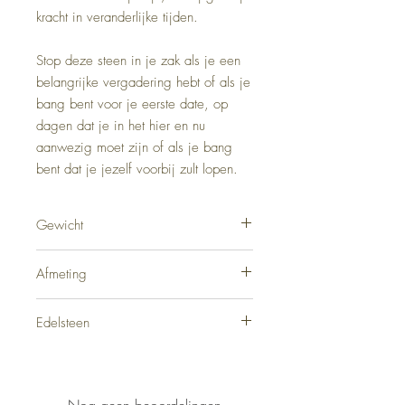
kracht in veranderlijke tijden.
Stop deze steen in je zak als je een
belangrijke vergadering hebt of als je
bang bent voor je eerste date, op
dagen dat je in het hier en nu
aanwezig moet zijn of als je bang
bent dat je jezelf voorbij zult lopen.
Gewicht
11 gram
Afmeting
2,5 cm
Edelsteen
Tijgeroog