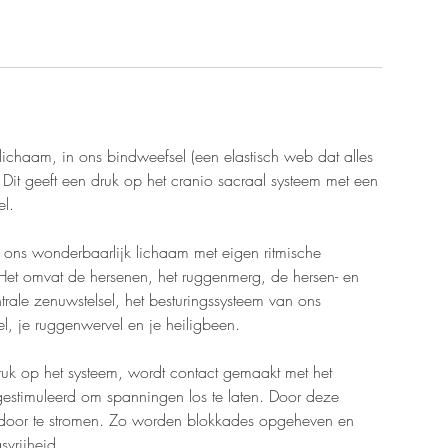
ichaam, in ons bindweefsel (een elastisch web dat alles
 Dit geeft een druk op het cranio sacraal systeem met een
el.
n ons wonderbaarlijk lichaam met eigen ritmische
 Het omvat de hersenen, het ruggenmerg, de hersen- en
rale zenuwstelsel, het besturingssysteem van ons
l, je ruggenwervel en je heiligbeen.
ruk op het systeem, wordt contact gemaakt met het
gestimuleerd om spanningen los te laten. Door deze
m door te stromen. Zo worden blokkades opgeheven en
svrijheid.