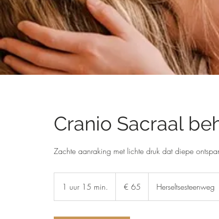
Cranio Sacraal be
Zachte aanraking met lichte druk dat diepe ontspan
65
euro
1 uur 15 min.
1
€ 65
Herseltsesteenweg
u
u