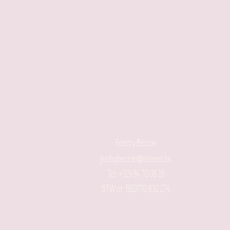
Feel by Beccie
feelbybeccie@telenet.be
Tel: +32494 70 06 19​
BTW nr. BE0770.832.274