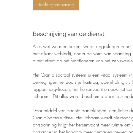
1
Boekingsaanvraag
5
m
i
n
Beschrijving van de dienst
.
Alles wat we meemaken, wordt opgeslagen in het l
met elkaar verbindt), onder de vorm van spanning.
direct effect op het functioneren van het zenuwstels
Het Cranio sacraal systeem is een vitaal systeem i
bewegingen net zoals je hartslag, ademhaling,...
ruggenmergvliezen, het hersenvocht en ook het cent
lichaam. Dit alles wordt beschermd door je schede
Door middel van zachte aanrakingen, een lichte d
Cranio-Sacrale ritme. Het lichaam wordt hierdoor 
ontspanning krijgt het hersenvocht meer ruimte o
ontstaat er in het lichaam meer ruimte en beweging