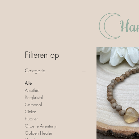
Han
Filteren op
Categorie
Alle
Amethist
Bergkristal
Carneool
Citrien
Fluoriet
Groene Aventurijn
Golden Healer