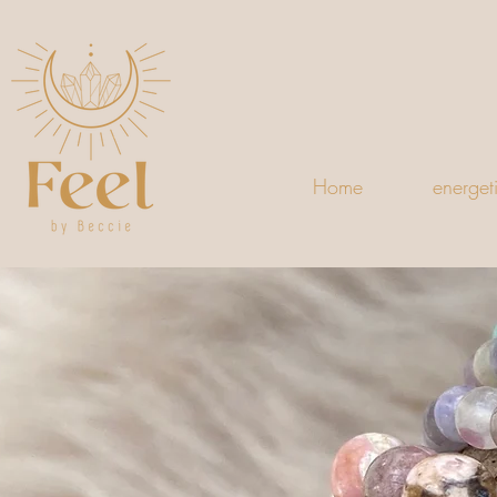
Home
energet