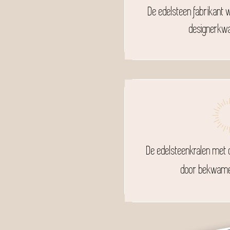
De edelsteen fabrikant
designerkwal
De edelsteenkralen met 
door bekwame