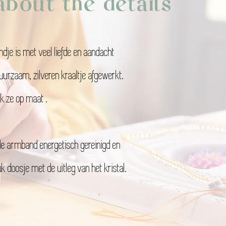
l about the details
dje is met veel liefde en aandacht
urzaam, zilveren kraaltje afgewerkt.
k ze op maat .
t de armband energetisch gereinigd en
k doosje met de uitleg van het kristal.