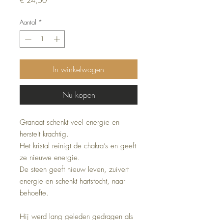
€ 24,50
Aantal
*
In winkelwagen
Nu kopen
Granaat schenkt veel energie en
herstelt krachtig.
Het kristal reinigt de chakra’s en geeft
ze nieuwe energie.
De steen geeft nieuw leven, zuivert
energie en schenkt hartstocht, naar
behoefte.
Hij werd lang geleden gedragen als