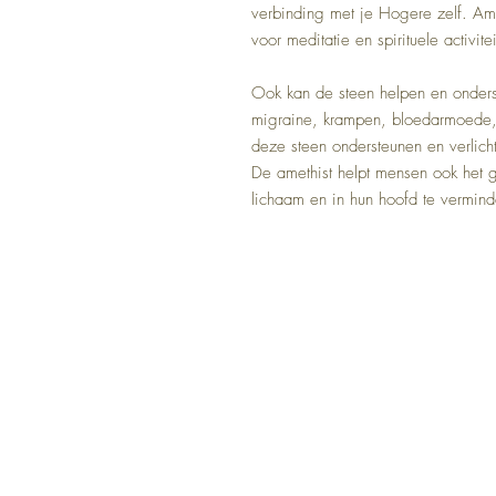
verbinding met je Hogere zelf. Amet
voor meditatie en spirituele activite
Ook kan de steen helpen en onderst
migraine, krampen, bloedarmoede, 
deze steen ondersteunen en verlich
De amethist helpt mensen ook het g
lichaam en in hun hoofd te vermind