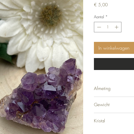
Prijs
€ 5,00
Aantal
*
In winkelwagen
Afmeting
4cm
Gewicht
38 gram
Kristal
Amethist