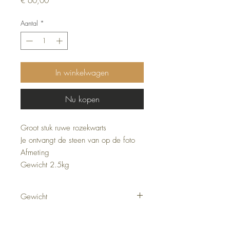
€ 60,00
Aantal
*
In winkelwagen
Nu kopen
Groot stuk ruwe rozekwarts
Je ontvangt de steen van op de foto
Afmeting
Gewicht 2.5kg
Gewicht
2,5 kg