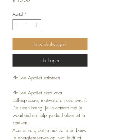
€ 16,50
Aantal
*
In winkelwagen
Nu kopen
Blauwe Apatiet zaksteen
Blauwe Apatiet staat voor
zelfexpressie, motivatie en evenwicht.
De steen brengt je in contact met je
waarheid en helpt je die helder uit te
spreken.
Apatiet vergroot je motivatie en bouwt
je energiereserves op, wat leidt tot