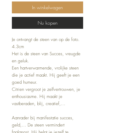
In winkelwagen
Nu kopen
Je ontvangt de steen van op de foto.
4.3cm
Het is de steen van Succes, vreugde
en geluk.
Een hartverwarmende, vrolijke steen
die je actief maakt. Hij geeft je een
goed humeur.
Citrien vergroot je zelfvertrouwen, je
enthousiasme. Hij maakt je
vastberaden, blij, creatief,…
Aanrader bij manifestatie succes,
geld,… De steen vermindert
faalangst. Hij helpt je jezelf te