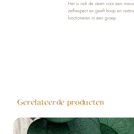
Het is ook de steen voor een nieu
zelfrespect en geeft hoop en vertro
functioneren in een groep
Gerelateerde producten