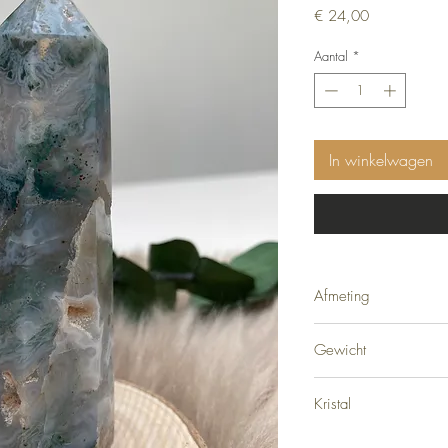
Prijs
€ 24,00
Aantal
*
In winkelwagen
Afmeting
9 cm
Gewicht
92 gram
Kristal
Mosagaat