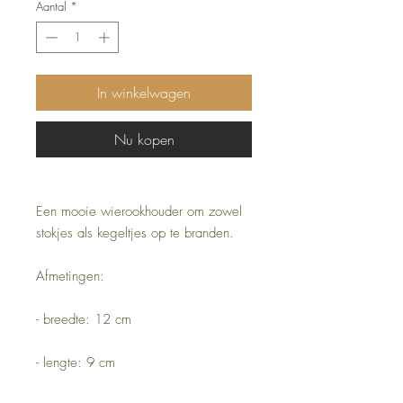
Aantal
*
In winkelwagen
Nu kopen
Een mooie wierookhouder om zowel
stokjes als kegeltjes op te branden.
Afmetingen:
- breedte: 12 cm
- lengte: 9 cm