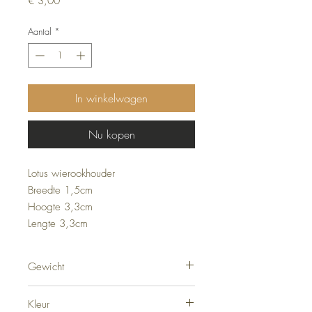
€ 3,00
Aantal
*
In winkelwagen
Nu kopen
Lotus wierookhouder
Breedte 1,5cm
Hoogte 3,3cm
Lengte 3,3cm
Gewicht
16 gram
Kleur