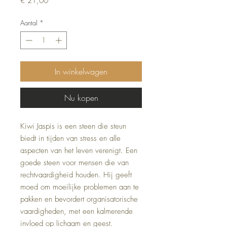
€ 21,00
Aantal
*
In winkelwagen
Nu kopen
Kiwi Jaspis is een steen die steun
biedt in tijden van stress en alle
aspecten van het leven verenigt. Een
goede steen voor mensen die van
rechtvaardigheid houden. Hij geeft
moed om moeilijke problemen aan te
pakken en bevordert organisatorische
vaardigheden, met een kalmerende
invloed op lichaam en geest.