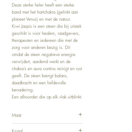
Deze sterke heler heeft een sterke
band met het hartchakra (gelinkt aan
planeet Venus) en met de natuur.
Kiwi Jaspis is een steen die bij uitstek
geschikt is voor healers, raadgevers,
therapeuten en iedereen die met de
zorg voor anderen bezig is. Dit
omdat de steen negatieve energie
verwijdert, aardend werkt en de
chakra’s en aura continu reinigt en rust
geeft. De steen brengt balans,
daadkracht en een liefdevolle
benadering.
Een allrounder die op elk vlak uitblinkt.
Maat
18 cm
Kristal