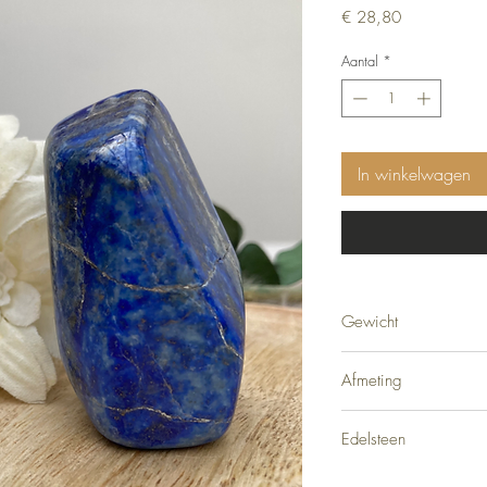
Prijs
€ 28,80
Aantal
*
In winkelwagen
Gewicht
123 gram
Afmeting
5 x 3 cm
Edelsteen
Lapis Lazuli