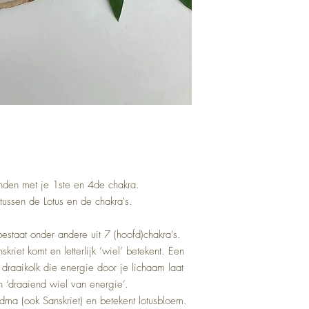
onden met je 1ste en 4de chakra.
tussen de Lotus en de chakra's.
staat onder andere uit 7 (hoofd)chakra's.
kriet komt en letterlijk ‘wiel’ betekent. Een
n draaikolk die energie door je lichaam laat
 ‘draaiend wiel van energie’.
ma (ook Sanskriet) en betekent lotusbloem.