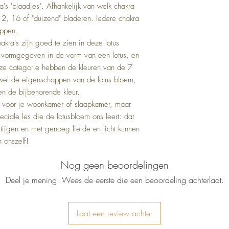
's 'blaadjes". Afhankelijk van welk chakra
2, 16 of "duizend" bladeren. Iedere chakra
appen.
akra's zijn goed te zien in deze lotus
n vormgegeven in de vorm van een lotus, en
eze categorie hebben de kleuren van de 7
wel de eigenschappen van de lotus bloem,
en de bijbehorende kleur.
t voor je woonkamer of slaapkamer, maar
iale les die de lotusbloem ons leert: dat
stijgen en met genoeg liefde en licht kunnen
n onszelf!
Nog geen beoordelingen
Deel je mening. Wees de eerste die een beoordeling achterlaat.
Laat een review achter