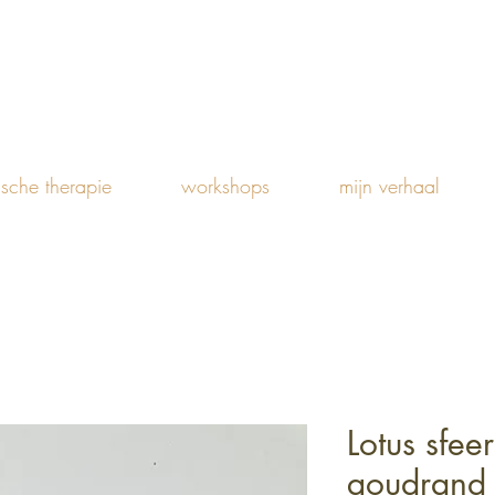
ische therapie
workshops
mijn verhaal
Lotus sfee
goudrand