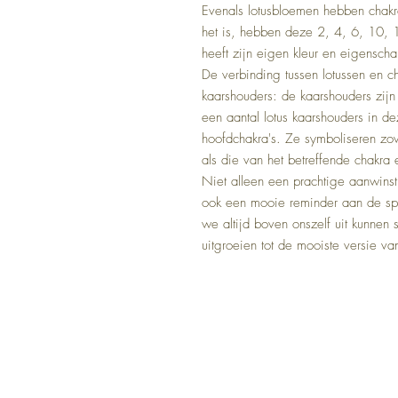
Evenals lotusbloemen hebben chakra
het is, hebben deze 2, 4, 6, 10, 1
heeft zijn eigen kleur en eigensch
De verbinding tussen lotussen en ch
kaarshouders: de kaarshouders zij
een aantal lotus kaarshouders in d
hoofdchakra's. Ze symboliseren zo
als die van het betreffende chakra 
Niet alleen een prachtige aanwins
ook een mooie reminder aan de spec
we altijd boven onszelf uit kunnen 
uitgroeien tot de mooiste versie va