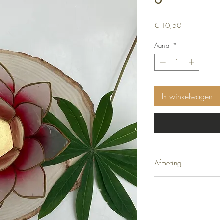
Prijs
€ 10,50
Aantal
*
In winkelwagen
Afmeting
13,5 cm
De prachtige Lotus word
verpakkingsdoos.