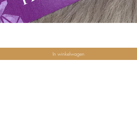
Snel overzicht
In winkelwagen
privacybeleid
algemene voorwaarden
verzending en retours
veelgestelde vragen