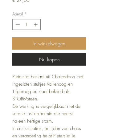
€ 27,00
Aantal
*
In winkelwagen
Nu kopen
Pietersiet bestaat uit Chalcedoon met
ingesloten stukjes Valkenoog en
Tijgeroog en staat bekend als
STORMsteen.
De werking is vergelijkbaar met de
serene rust en kalmte die heerst
na een heftige storm.
In crisissituaties, in tijden van chaos
en verandering helpt Pietersiet je