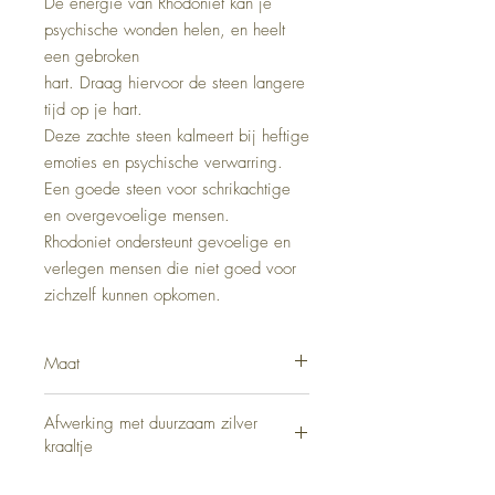
De energie van Rhodoniet kan je
psychische wonden helen, en heelt
een gebroken
hart. Draag hiervoor de steen langere
tijd op je hart.
Deze zachte steen kalmeert bij heftige
emoties en psychische verwarring.
Een goede steen voor schrikachtige
en overgevoelige mensen.
Rhodoniet ondersteunt gevoelige en
verlegen mensen die niet goed voor
zichzelf kunnen opkomen.
Maat
18cm
Afwerking met duurzaam zilver
kraaltje
Zilver Sterling 925