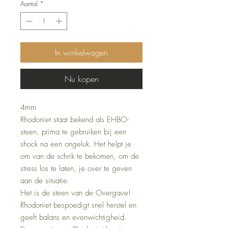
Aantal
*
In winkelwagen
Nu kopen
4mm
Rhodoniet staat bekend als EHBO-
steen, prima te gebruiken bij een
shock na een ongeluk. Het helpt je
om van de schrik te bekomen, om de
stress los te laten, je over te geven
aan de situatie.
Het is de steen van de Overgave!
Rhodoniet bespoedigt snel herstel en
geeft balans en evenwichtigheid.