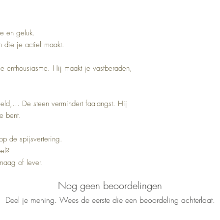
e en geluk.
 die je actief maakt.
 je enthousiasme. Hij maakt je vastberaden,
geld,… De steen vermindert faalangst. Hij
je bent.
 op de spijsvertering.
el?
 maag of lever.
Nog geen beoordelingen
Deel je mening. Wees de eerste die een beoordeling achterlaat.