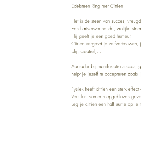
Edelsteen Ring met Citrien
Het is de steen van succes, vreugd
Een hartverwarmende, vrolijke steen
Hij geeft je een goed humeur.
Citrien vergroot je zelfvertrouwen,
blij, creatief,…
Aanrader bij manifestatie succes, 
helpt je jezelf te accepteren zoals 
Fysiek heeft citrien een sterk effect
Veel last van een opgeblazen gevo
Leg je citrien een half uurtje op je