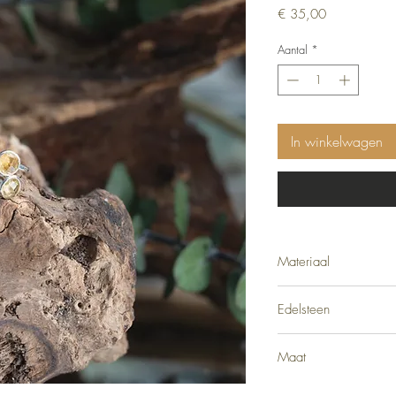
Prijs
€ 35,00
Aantal
*
In winkelwagen
Materiaal
Zilver Sterling 925
Edelsteen
Citrien
Maat
Verstelbaar