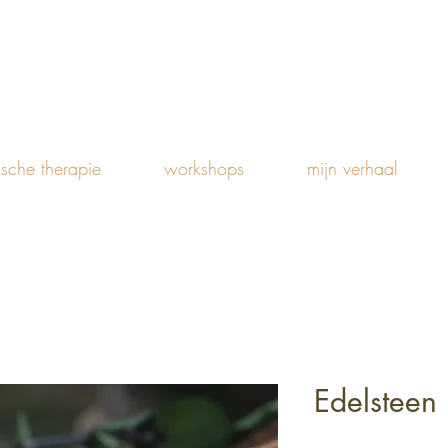
ische therapie
workshops
mijn verhaal
Edelsteen 