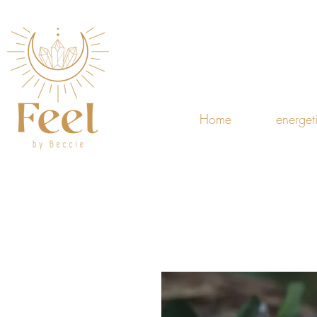
Home
energet