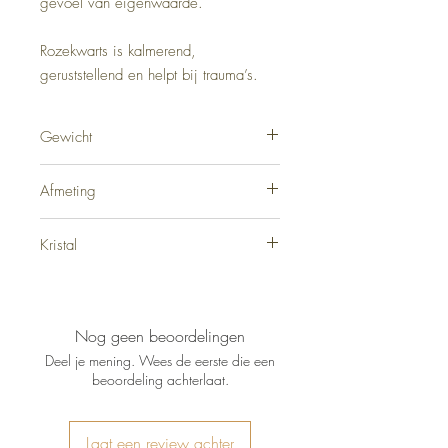
gevoel van eigenwaarde.
Rozekwarts is kalmerend,
geruststellend en helpt bij trauma’s.
Gewicht
9/11 gram
Afmeting
4 cm
Kristal
Rozekwarts
Nog geen beoordelingen
Deel je mening. Wees de eerste die een
beoordeling achterlaat.
Laat een review achter