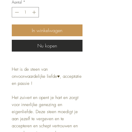
Aantal
*
In winkelwagen
Nu kopen
Het is de steen van
onvoorwaardelijke liefde♥️, acceptatie
en passie !
Het zuivert en opent je hart en zorgt
voor innerlijke genezing en
eigenliefde. Deze steen moedigt je
aan jezelf te vergeven en te
accepteren en schept vertrouwen en